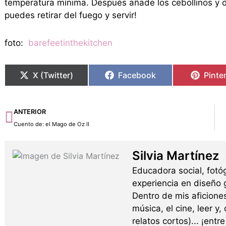
temperatura mínima. Después añade los cebollinos y d
puedes retirar del fuego y servir!
foto:
barefeetinthekitchen
X (Twitter)
Facebook
Pinte
Ant
ANTERIOR
Cuento de: el Mago de Oz II
Silvia Martínez
Educadora social, fotó
experiencia en diseño g
Dentro de mis aficione
música, el cine, leer y,
relatos cortos)... ¡ent