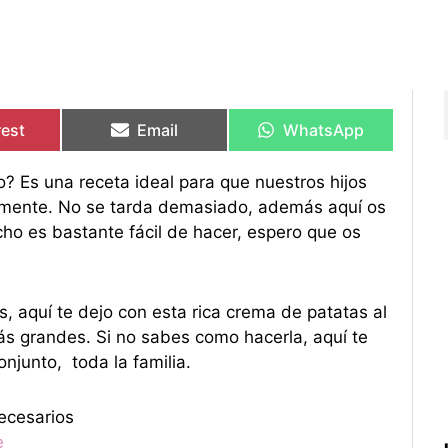
rtir
rtir
Compartir
Compartir
Compartir
Compartir
en
en
en
en
rest
Email
WhatsApp
? Es una receta ideal para que nuestros hijos
ilmente. No se tarda demasiado, además aquí os
cho es bastante fácil de hacer, espero que os
s, aquí te dejo con esta rica crema de patatas al
ás grandes. Si no sabes como hacerla, aquí te
onjunto, toda la familia.
ecesarios