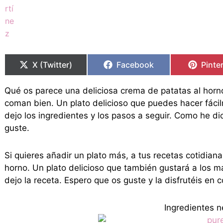
Compartir
Compartir
Compartir
Compartir
Compa
Compa
en
en
en
en
en
en
X (Twitter)
Facebook
Pinte
Qué os parece una deliciosa crema de patatas al horno
coman bien. Un plato delicioso que puedes hacer fác
dejo los ingredientes y los pasos a seguir. Como he di
guste.
Si quieres añadir un plato más, a tus recetas cotidiana
horno. Un plato delicioso que también gustará a los m
dejo la receta. Espero que os guste y la disfrutéis en c
Ingredientes n