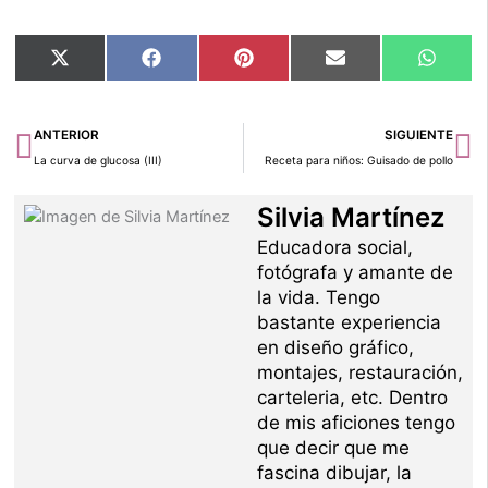
Compartir
Compartir
Compartir
Compartir
Compar
X
Facebook
Pinterest
Email
Whats
en
en
en
en
en
(Twitter)
Ant
Si
ANTERIOR
SIGUIENTE
La curva de glucosa (III)
Receta para niños: Guisado de pollo
Silvia Martínez
Educadora social,
fotógrafa y amante de
la vida. Tengo
bastante experiencia
en diseño gráfico,
montajes, restauración,
carteleria, etc. Dentro
de mis aficiones tengo
que decir que me
fascina dibujar, la