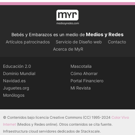
Medios y Redes
Bebés y Embarazos es un medio de
Artículos patrocinados
Servicio de Diseño web
Contacto
Acerca de MyR
Educación 2.0
Mascotalia
Dominio Mundial
Cómo Ahorrar
Navidad.es
Portal Financiero
Juguetes.org
Mi Revista
Monólogos
© Contenidos bajo licencia Creative Commons (CC) 1995-2024
Color Vivo
Internet
(Medios y Redes online). Otros contenidos se cita fuente.
Infraestructura cloud servidores dedicados de Stackscale.