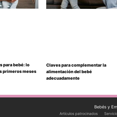
s para bebé: lo
Claves para complementar la
us primeros meses
alimentación del bebé
adecuadamente
Bebés y Em
Artículos patrocinados
Servici