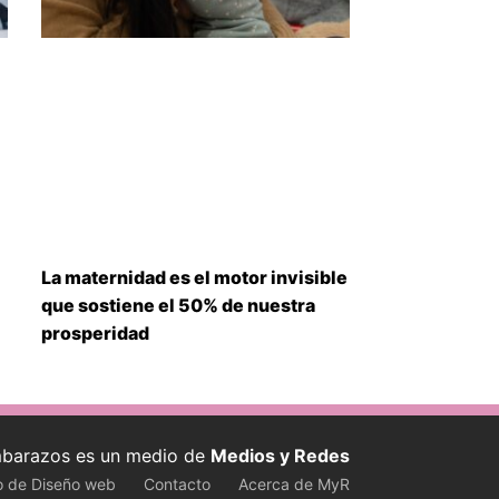
La maternidad es el motor invisible
que sostiene el 50% de nuestra
prosperidad
barazos es un medio de
Medios y Redes
o de Diseño web
Contacto
Acerca de MyR