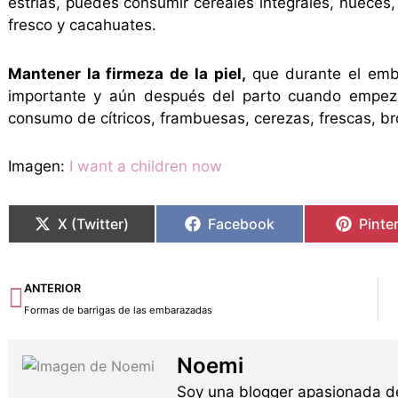
estrías, puedes consumir cereales integrales, nueces, 
fresco y cacahuates.
Mantener la firmeza de la piel,
que durante el em
importante y aún después del parto cuando empez
consumo de cítricos, frambuesas, cerezas, frescas, br
Imagen:
I want a children now
X (Twitter)
Facebook
Pinte
Ant
ANTERIOR
Formas de barrigas de las embarazadas
Noemi
Soy una blogger apasionada de