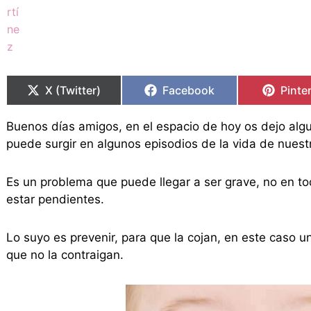
Compartir
Compartir
Compartir
Compartir
Compa
Compa
en
en
en
en
en
en
X (Twitter)
Facebook
Pinte
Buenos días amigos, en el espacio de hoy os dejo algun
puede surgir en algunos episodios de la vida de nuestr
Es un problema que puede llegar a ser grave, no en t
estar pendientes.
Lo suyo es prevenir, para que la cojan, en este caso 
que no la contraigan.