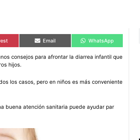
rtir
rtir
Compartir
Compartir
Compartir
Compartir
en
en
en
en
rest
Email
WhatsApp
os consejos para afrontar la diarrea infantil que
os hijos.
odos los casos, pero en niños es más conveniente
una buena atención sanitaria puede ayudar par