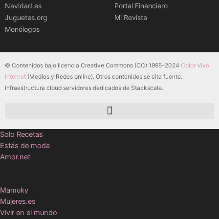
Navidad.es
Portal Financiero
Juguetes.org
Mi Revista
Monólogos
© Contenidos bajo licencia Creative Commons (CC) 1995-2024
Color Vivo
Internet
(Medios y Redes online). Otros contenidos se cita fuente.
Infraestructura cloud servidores dedicados de Stackscale.
Solo Recetas
Estás de moda
Amor.net
Mamuky
Mujeres.es
Vivir en el mundo