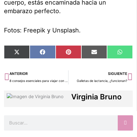
cuerpo, estás encaminada hacia un
embarazo perfecto.
Fotos: Freepik y Unsplash.
Compartir
Compartir
Compartir
Compartir
Compar
X
Facebook
Pinterest
Email
Whats
en
en
en
en
en
(Twitter)
Ant
Si
ANTERIOR
SIGUIENTE
8 consejos esenciales para viajar con niños pequeños
Galletas de lactancia, ¿funcionan?
Virginia Bruno
Buscar