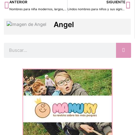
Ant
Si
ANTERIOR
SIGUIENTE
Nombres para niña modernos, largos, cortos, raros y sus definiciones
Lindos nombres para niños y sus significados
Angel
Buscar