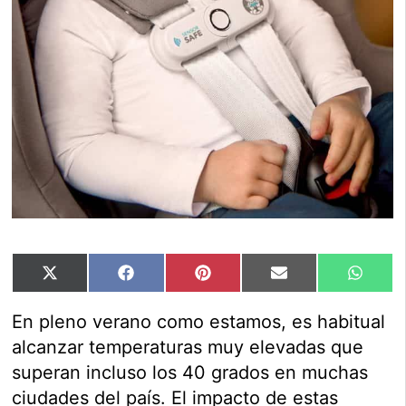
Compartir
Compartir
Compartir
Compartir
Compar
X
Facebook
Pinterest
Email
Whats
en
en
en
en
en
(Twitter)
En pleno verano como estamos, es habitual
alcanzar temperaturas muy elevadas que
superan incluso los 40 grados en muchas
ciudades del país. El impacto de estas