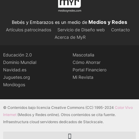
Medios y Redes
Bebés y Embarazos es un medio de
Artículos patrocinados
Servicio de Diseño web
Contacto
Acerca de MyR
Educación 2.0
Mascotalia
Dominio Mundial
Cómo Ahorrar
Navidad.es
Portal Financiero
Juguetes.org
Mi Revista
Monólogos
© Contenidos bajo licencia Creative Commons (CC) 1995-2024
Color Vivo
Internet
(Medios y Redes online). Otros contenidos se cita fuente.
Infraestructura cloud servidores dedicados de Stackscale.