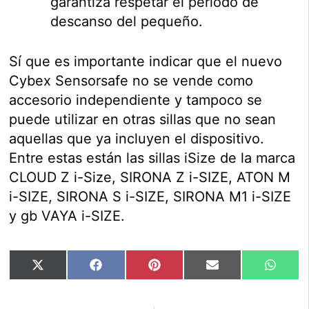
garantiza respetar el período de
descanso del pequeño.
Sí que es importante indicar que el nuevo
Cybex Sensorsafe no se vende como
accesorio independiente y tampoco se
puede utilizar en otras sillas que no sean
aquellas que ya incluyen el dispositivo.
Entre estas están las sillas iSize de la marca
CLOUD Z i-Size, SIRONA Z i-SIZE, ATON M
i-SIZE, SIRONA S i-SIZE, SIRONA M1 i-SIZE
y gb VAYA i-SIZE.
Compartir
Compartir
Compartir
Compartir
Compar
X
Facebook
Pinterest
Email
Whats
en
en
en
en
en
(Twitter)