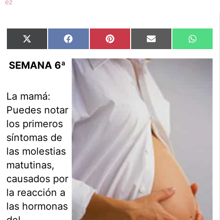
Compartir
Compartir
Compartir
Compartir
Compar
X
Facebook
Pinterest
Email
Whats
en
en
en
en
en
(Twitter)
SEMANA 6ª
La mamá:
Puedes notar
los primeros
síntomas de
las molestias
matutinas,
causados por
la reacción a
las hormonas