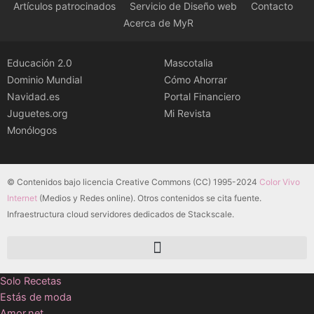
Artículos patrocinados
Servicio de Diseño web
Contacto
Acerca de MyR
Educación 2.0
Mascotalia
Dominio Mundial
Cómo Ahorrar
Navidad.es
Portal Financiero
Juguetes.org
Mi Revista
Monólogos
© Contenidos bajo licencia Creative Commons (CC) 1995-2024
Color Vivo
Internet
(Medios y Redes online). Otros contenidos se cita fuente.
Infraestructura cloud servidores dedicados de Stackscale.
Solo Recetas
Estás de moda
Amor.net