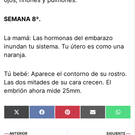
ojos, riñones y pulmones.
SEMANA 8ª.
La mamá: Las hormonas del embarazo
inundan tu sistema. Tu útero es como una
naranja.
Tú bebé: Aparece el contorno de su rostro.
Las dos mitades de su cara crecen. El
embrión ahora mide 25mm.
Compartir
Compartir
Compartir
Compartir
Compar
X
Facebook
Pinterest
Email
Whats
en
en
en
en
en
(Twitter)
Ant
Si
ANTERIOR
SIGUIENTE