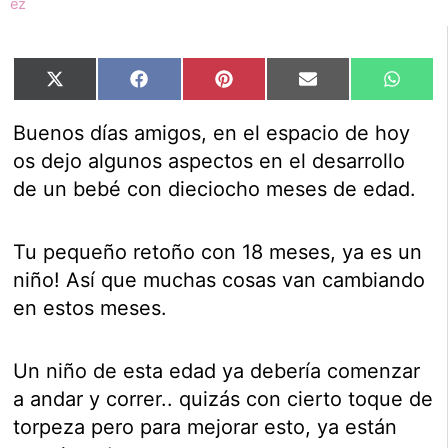
Compartir
Compartir
Compartir
Compartir
Compar
X
Facebook
Pinterest
Email
Whats
en
en
en
en
en
(Twitter)
Buenos días amigos, en el espacio de hoy
os dejo algunos aspectos en el desarrollo
de un bebé con dieciocho meses de edad.
Tu pequeño retoño con 18 meses, ya es un
niño! Así que muchas cosas van cambiando
en estos meses.
Un niño de esta edad ya debería comenzar
a andar y correr.. quizás con cierto toque de
torpeza pero para mejorar esto, ya están