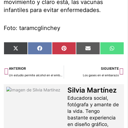
movimiento y claro está, las vacunas
infantiles para evitar enfermedades.
Foto: taramcglinchey
Compartir
Compartir
Compartir
Compartir
Compar
X
Facebook
Pinterest
Email
Whats
en
en
en
en
en
(Twitter)
Ant
Si
ANTERIOR
SIGUIENTE
Un estudio permite alcohol en el embarazo
Los gases en el embarazo
Silvia Martínez
Educadora social,
fotógrafa y amante de
la vida. Tengo
bastante experiencia
en diseño gráfico,