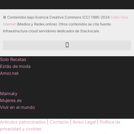
© Contenidos bajo licencia Creative Commons (CC) 1995-2024
Color Vivo
Internet
(Medios y Redes online). Otros contenidos se cita fuente.
Infraestructura cloud servidores dedicados de Stackscale.
Solo Recetas
Estás de moda
Amor.net
Mamuky
Mujeres.es
Vivir en el mundo
Artículos patrocinados
|
Contacto
|
Aviso Legal
|
Política de
privacidad y cookies