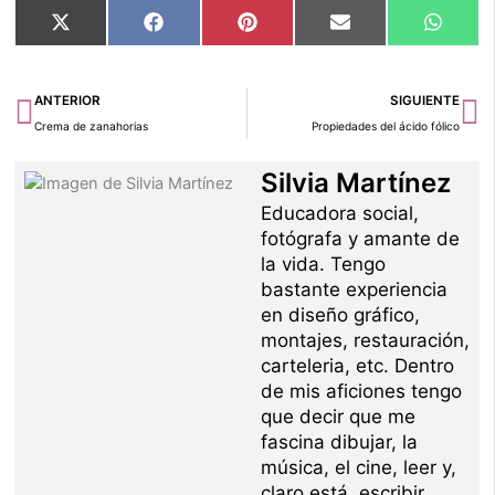
Compartir
Compartir
Compartir
Compartir
Compar
X
Facebook
Pinterest
Email
Whats
en
en
en
en
en
(Twitter)
Ant
Si
ANTERIOR
SIGUIENTE
Crema de zanahorias
Propiedades del ácido fólico
Silvia Martínez
Educadora social,
fotógrafa y amante de
la vida. Tengo
bastante experiencia
en diseño gráfico,
montajes, restauración,
carteleria, etc. Dentro
de mis aficiones tengo
que decir que me
fascina dibujar, la
música, el cine, leer y,
claro está, escribir