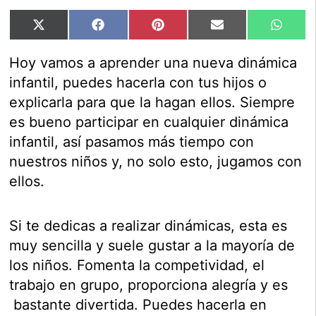
Compartir
Compartir
Compartir
Compartir
Compar
X
Facebook
Pinterest
Email
Whats
en
en
en
en
en
(Twitter)
Hoy vamos a aprender una nueva dinámica
infantil, puedes hacerla con tus hijos o
explicarla para que la hagan ellos. Siempre
es bueno participar en cualquier dinámica
infantil, así pasamos más tiempo con
nuestros niños y, no solo esto, jugamos con
ellos.
Si te dedicas a realizar dinámicas, esta es
muy sencilla y suele gustar a la mayoría de
los niños. Fomenta la competividad, el
trabajo en grupo, proporciona alegría y es
bastante divertida. Puedes hacerla en