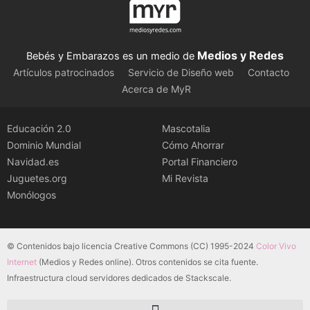
Medios y Redes
Bebés y Embarazos es un medio de
Artículos patrocinados
Servicio de Diseño web
Contacto
Acerca de MyR
Educación 2.0
Mascotalia
Dominio Mundial
Cómo Ahorrar
Navidad.es
Portal Financiero
Juguetes.org
Mi Revista
Monólogos
© Contenidos bajo licencia Creative Commons (CC) 1995-2024
Color Vivo
Internet
(Medios y Redes online). Otros contenidos se cita fuente.
Infraestructura cloud servidores dedicados de Stackscale.