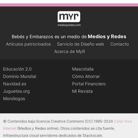
Medios y Redes
Bebés y Embarazos es un medio de
Artículos patrocinados
Servicio de Diseño web
Contacto
Acerca de MyR
Educación 2.0
Mascotalia
Dominio Mundial
Cómo Ahorrar
Navidad.es
Portal Financiero
Juguetes.org
Mi Revista
Monólogos
© Contenidos bajo licencia Creative Commons (CC) 1995-2024
Color Vivo
Internet
(Medios y Redes online). Otros contenidos se cita fuente.
Infraestructura cloud servidores dedicados de Stackscale.