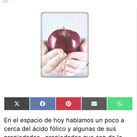
Compartir
Compartir
Compartir
Compartir
Compar
X
Facebook
Pinterest
Email
Whats
en
en
en
en
en
(Twitter)
En el espacio de hoy hablamos un poco a
cerca del ácido fólico y algunas de sus