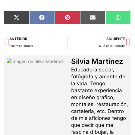
Compartir
Compartir
Compartir
Compartir
Compar
X
Facebook
Pinterest
Email
Whats
en
en
en
en
en
(Twitter)
Ant
Si
ANTERIOR
SIGUIENTE
Dinámica infantil
Qué es la Pañalitis
Silvia Martínez
Educadora social,
fotógrafa y amante de
la vida. Tengo
bastante experiencia
en diseño gráfico,
montajes, restauración,
carteleria, etc. Dentro
de mis aficiones tengo
que decir que me
fascina dibujar, la