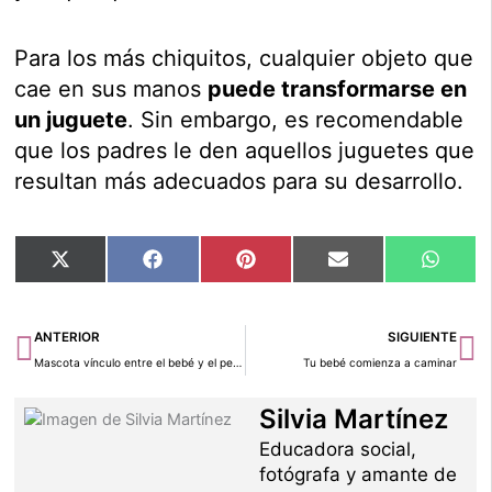
Para los más chiquitos, cualquier objeto que
cae en sus manos
puede transformarse en
un juguete
. Sin embargo, es recomendable
que los padres le den aquellos juguetes que
resultan más adecuados para su desarrollo.
Compartir
Compartir
Compartir
Compartir
Compar
X
Facebook
Pinterest
Email
Whats
en
en
en
en
en
(Twitter)
Ant
Si
ANTERIOR
SIGUIENTE
Mascota vínculo entre el bebé y el perro
Tu bebé comienza a caminar
Silvia Martínez
Educadora social,
fotógrafa y amante de