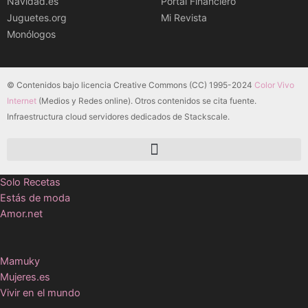
Navidad.es
Portal Financiero
Juguetes.org
Mi Revista
Monólogos
© Contenidos bajo licencia Creative Commons (CC) 1995-2024
Color Vivo
Internet
(Medios y Redes online). Otros contenidos se cita fuente.
Infraestructura cloud servidores dedicados de Stackscale.
Solo Recetas
Estás de moda
Amor.net
Mamuky
Mujeres.es
Vivir en el mundo