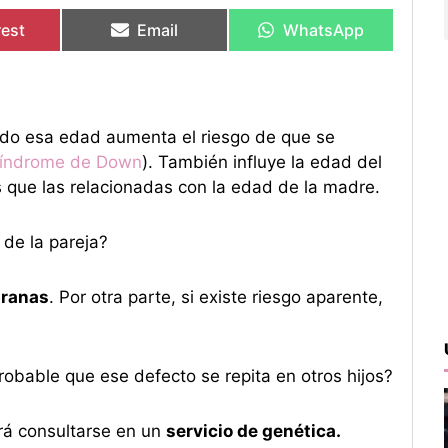
en
en
en
en
rest
Email
WhatsApp
ido esa edad aumenta el riesgo de que se
índrome de Down
). También influye la edad del
que las relacionadas con la edad de la madre.
 de la pareja?
pranas
. Por otra parte, si existe riesgo aparente,
probable que ese defecto se repita en otros hijos?
rá consultarse en un
servicio de genética.