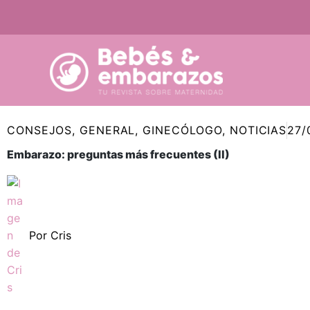
Ir
al
contenido
CONSEJOS
,
GENERAL
,
GINECÓLOGO
,
NOTICIAS
27/
Embarazo: preguntas más frecuentes (II)
Por
Cris
Compartir
Compartir
Compartir
Compartir
Compa
Compa