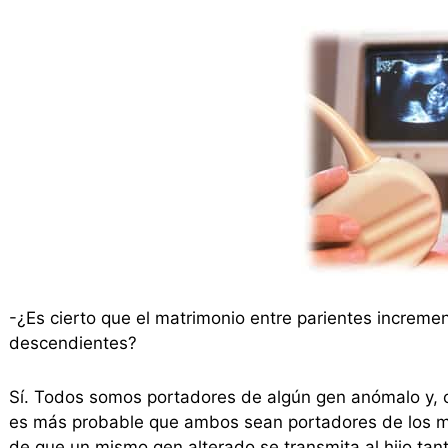
-¿Es cierto que el matrimonio entre parientes incremen
descendientes?
Sí. Todos somos portadores de algún gen anómalo y, c
es más probable que ambos sean portadores de los m
de que un mismo gen alterado se transmita al hijo tan