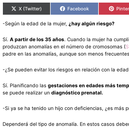
en
en
en
en
en
en
X (Twitter)
Facebook
Pinte
-Según la edad de la mujer,
¿hay algún riesgo?
Sí.
A partir de los 35 años
. Cuando la mujer ha cumpl
produzcan anomalías en el número de cromosomas (
S
padre en las anomalías, aunque son menos frecuentes 
-¿Se pueden evitar los riesgos en relación con la edad
Sí. Planificando las
gestaciones en edades más tem
se puede realizar un
diagnóstico prenatal.
-Si ya se ha tenido un hijo con deficiencias, ¿es más 
Dependerá del tipo de anomalía. En estos casos debe