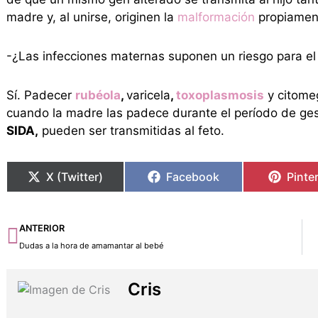
madre y, al unirse, originen la
malformación
propiament
-¿Las infecciones maternas suponen un riesgo para el
Sí. Padecer
rubéola
,
varicela
,
toxoplasmosis
y citome
cuando la madre las padece durante el período de ge
SIDA,
pueden ser transmitidas al feto.
X (Twitter)
Facebook
Pinte
Ant
ANTERIOR
Dudas a la hora de amamantar al bebé
Cris