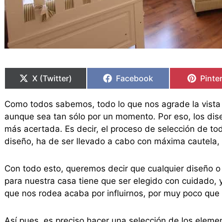
Compartir
Compartir
Compartir
Compartir
Compa
Compa
en
en
en
en
en
en
X (Twitter)
Facebook
Pinte
Como todos sabemos, todo lo que nos agrade la vista
aunque sea tan sólo por un momento. Por eso, los dise
más acertada. Es decir, el proceso de selección de 
diseño, ha de ser llevado a cabo con máxima cautela,
Con todo esto, queremos decir que cualquier diseño o
para nuestra casa tiene que ser elegido con cuidado, y
que nos rodea acaba por influirnos, por muy poco que
Así pues, es preciso hacer una selección de los eleme