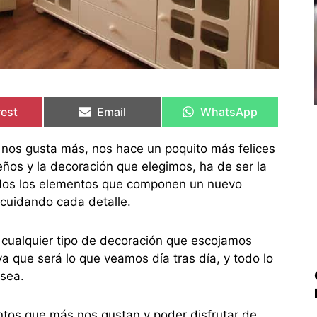
rtir
rtir
Compartir
Compartir
Compartir
Compartir
en
en
en
en
rest
Email
WhatsApp
 nos gusta más, nos hace un poquito más felices
ños y la decoración que elegimos, ha de ser la
todos los elementos que componen un nuevo
 cuidando cada detalle.
 cualquier tipo de decoración que escojamos
a que será lo que veamos día tras día, y todo lo
 sea.
ntos que más nos gustan y poder disfrutar de