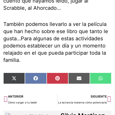
cuento que hayamos leído, jugar al
Scrabble, al Ahorcado…
También podemos llevarlo a ver la película
que han hecho sobre ese libro que tanto le
gusta…Para algunas de estas actividades
podemos establecer un día y un momento
relajado en el que pueda participar toda la
familia.
Compartir
Compartir
Compartir
Compartir
Compar
X
Facebook
Pinterest
Email
Whats
en
en
en
en
en
(Twitter)
Ant
Si
ANTERIOR
SIGUIENTE
Cómo cargar a tu bebé
La lactancia materna cómo potenciarla