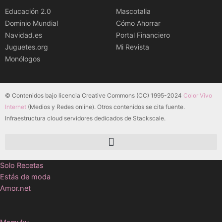
Educación 2.0
Mascotalia
Dominio Mundial
Cómo Ahorrar
Navidad.es
Portal Financiero
Juguetes.org
Mi Revista
Monólogos
© Contenidos bajo licencia Creative Commons (CC) 1995-2024
Color Vivo
Internet
(Medios y Redes online). Otros contenidos se cita fuente.
Infraestructura cloud servidores dedicados de Stackscale.
Solo Recetas
Estás de moda
Amor.net