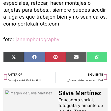
especiales, retocar, hacer montajes o
tarjetas para bebés.. siempre puedes acudir
a lugares que trabajen bien y no sean caros,
como portokalifoto.com
foto:
janemphotography
Compartir
Compartir
Compartir
Compartir
Compar
X
Facebook
Pinterest
Email
Whats
en
en
en
en
en
(Twitter)
Ant
Si
ANTERIOR
SIGUIENTE
Consejos nutrición infantil III
¿Qué no debe comer un niño?
Silvia Martínez
Educadora social,
fotógrafa y amante de