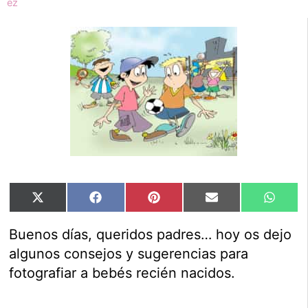
Compartir
Compartir
Compartir
Compartir
Compar
X
Facebook
Pinterest
Email
Whats
en
en
en
en
en
(Twitter)
Buenos días, queridos padres… hoy os dejo
algunos consejos y sugerencias para
fotografiar a bebés recién nacidos.