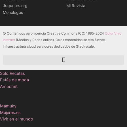
Juguetes.org
Mi Revista
Monólogos
© Contenidos bajo licencia Creative Commons (CC) 1995-2024
Color Vivo
Internet
(Medios y Redes online). Otros contenidos se cita fuente.
Infraestructura cloud servidores dedicados de Stackscale.
Solo Recetas
Estás de moda
Amor.net
Mamuky
Mujeres.es
Vivir en el mundo