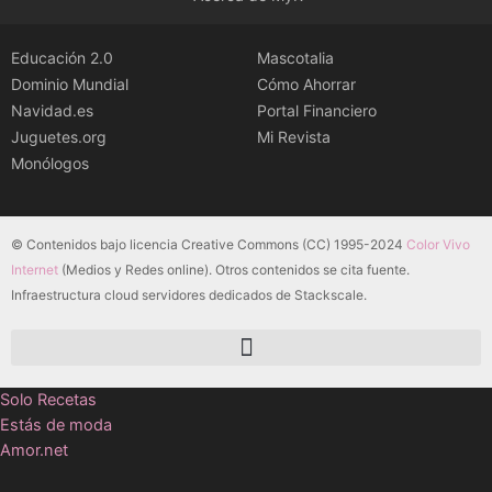
Educación 2.0
Mascotalia
Dominio Mundial
Cómo Ahorrar
Navidad.es
Portal Financiero
Juguetes.org
Mi Revista
Monólogos
© Contenidos bajo licencia Creative Commons (CC) 1995-2024
Color Vivo
Internet
(Medios y Redes online). Otros contenidos se cita fuente.
Infraestructura cloud servidores dedicados de Stackscale.
Solo Recetas
Estás de moda
Amor.net