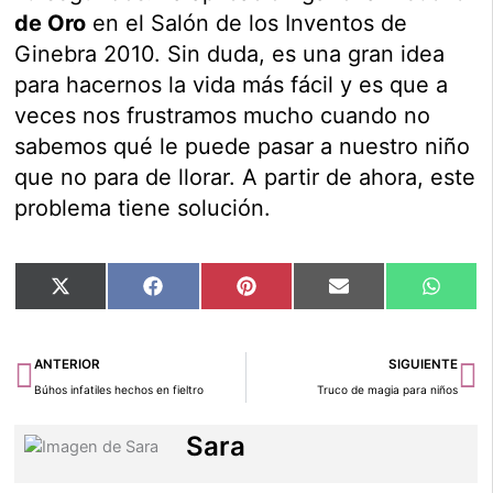
de Oro
en el Salón de los Inventos de
Ginebra 2010. Sin duda, es una gran idea
para hacernos la vida más fácil y es que a
veces nos frustramos mucho cuando no
sabemos qué le puede pasar a nuestro niño
que no para de llorar. A partir de ahora, este
problema tiene solución.
Compartir
Compartir
Compartir
Compartir
Compar
X
Facebook
Pinterest
Email
Whats
en
en
en
en
en
(Twitter)
Ant
Si
ANTERIOR
SIGUIENTE
Búhos infatiles hechos en fieltro
Truco de magia para niños
Sara