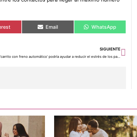
erest
Email
WhatsApp
Sig
SIGUIENTE
El ‘carrito con freno automático’ podría ayudar a reducir el estrés de los padres que van al supermercado con niños