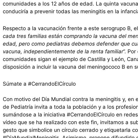
comunidades a los 12 años de edad. La quinta vacuna
conduciría a prevenir todas las meningitis en la infanc
Respecto a la vacunación frente a este serogrupo B, 
cada tres familias están comprando la vacuna del me
edad, pero como pediatras debemos defender que cua
vacuna, independientemente de la renta familiar
”. Por
comunidades sigan el ejemplo de Castilla y León, Canar
disposición a incluir la vacuna del meningococo B en su
Súmate a #CerrandoElCírculo
Con motivo del Día Mundial contra la meningitis y, en
de Pediatría invita a toda la población y a los profesion
sumándose a la iniciativa #CerrandoElCírculo en redes 
vídeo que se ha realizado con este fin, invitamos a su
gesto que simbolice un círculo cerrado y etiquetarla c
#DíaMundialMeningitis. Asimismo, propone difundirlo 