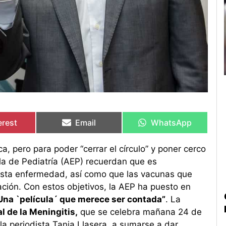
artir
artir
Compartir
Compartir
Compartir
Compartir
en
en
en
en
erest
Email
WhatsApp
, pero para poder “cerrar el círculo” y poner cerco
ola de Pediatría (AEP) recuerdan que es
esta enfermedad, así como que las vacunas que
ación. Con estos objetivos, la AEP ha puesto en
 Una `película´ que merece ser contada”
. La
l de la Meningitis,
que se celebra mañana 24 de
 la periodista Tania Llasera, a sumarse a dar