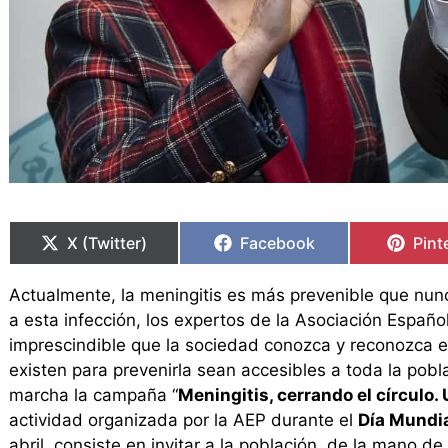
Compartir
Compartir
Compartir
Compartir
Comp
Comp
en
en
en
en
en
en
X (Twitter)
Facebook
Pint
Actualmente, la meningitis es más prevenible que nunca
a esta infección, los expertos de la Asociación Españ
imprescindible que la sociedad conozca y reconozca 
existen para prevenirla sean accesibles a toda la pobl
marcha la campaña “
Meningitis, cerrando el círculo.
actividad organizada por la AEP durante el
Día Mundia
abril, consiste en invitar a la población, de la mano de