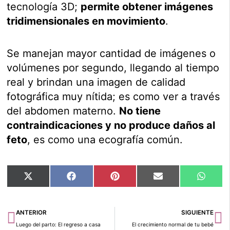
tecnología 3D;
permite obtener imágenes
tridimensionales en movimiento
.
Se manejan mayor cantidad de imágenes o
volúmenes por segundo, llegando al tiempo
real y brindan una imagen de calidad
fotográfica muy nítida; es como ver a través
del abdomen materno.
No tiene
contraindicaciones y no produce daños al
feto
, es como una ecografía común.
Compartir
Compartir
Compartir
Compartir
Compar
X
Facebook
Pinterest
Email
Whats
en
en
en
en
en
(Twitter)
Ant
Si
ANTERIOR
SIGUIENTE
Luego del parto: El regreso a casa
El crecimiento normal de tu bebé