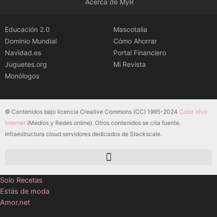
Acerca de MyR
Educación 2.0
Mascotalia
Dominio Mundial
Cómo Ahorrar
Navidad.es
Portal Financiero
Juguetes.org
Mi Revista
Monólogos
© Contenidos bajo licencia Creative Commons (CC) 1995-2024
Color Vivo
Internet
(Medios y Redes online). Otros contenidos se cita fuente.
Infraestructura cloud servidores dedicados de Stackscale.
Solo Recetas
Estás de moda
Amor.net