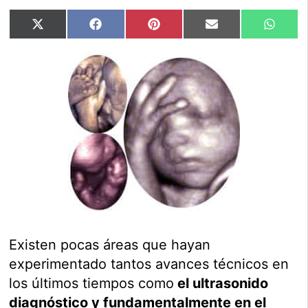
Compartir
Compartir
Compartir
Compartir
Compar
X
Facebook
Pinterest
Email
Whats
en
en
en
en
en
(Twitter)
Existen pocas áreas que hayan
experimentado tantos avances técnicos en
los últimos tiempos como
el ultrasonido
diagnóstico y fundamentalmente en el