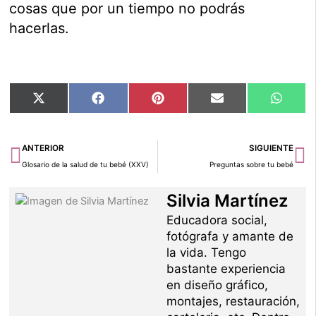
cosas que por un tiempo no podrás
hacerlas.
Compartir
Compartir
Compartir
Compartir
Compar
X
Facebook
Pinterest
Email
Whats
en
en
en
en
en
(Twitter)
Ant
Si
ANTERIOR
SIGUIENTE
Glosario de la salud de tu bebé (XXV)
Preguntas sobre tu bebé
Silvia Martínez
Educadora social,
fotógrafa y amante de
la vida. Tengo
bastante experiencia
en diseño gráfico,
montajes, restauración,