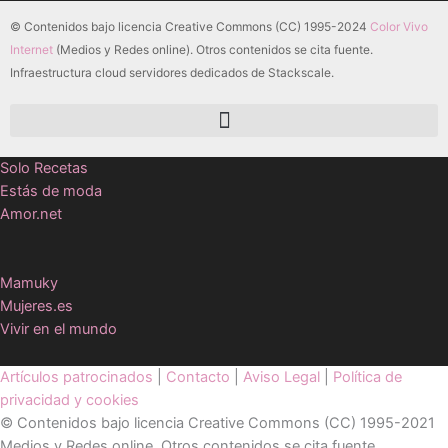
© Contenidos bajo licencia Creative Commons (CC) 1995-2024
Color Vivo
Internet
(Medios y Redes online). Otros contenidos se cita fuente.
Infraestructura cloud servidores dedicados de Stackscale.
Solo Recetas
Estás de moda
Amor.net
Mamuky
Mujeres.es
Vivir en el mundo
Artículos patrocinados
|
Contacto
|
Aviso Legal
|
Política de
privacidad y cookies
© Contenidos bajo licencia Creative Commons (CC) 1995-2021
Medios y Redes online. Otros contenidos se cita fuente.