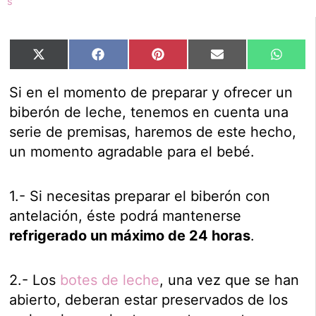
Compartir
Compartir
Compartir
Compartir
Compar
X
Facebook
Pinterest
Email
Whats
en
en
en
en
en
(Twitter)
Si en el momento de preparar y ofrecer un
biberón de leche, tenemos en cuenta una
serie de premisas, haremos de este hecho,
un momento agradable para el bebé.
1.- Si necesitas preparar el biberón con
antelación, éste podrá mantenerse
refrigerado un máximo de 24 horas
.
2.- Los
botes de leche
, una vez que se han
abierto, deberan estar preservados de los