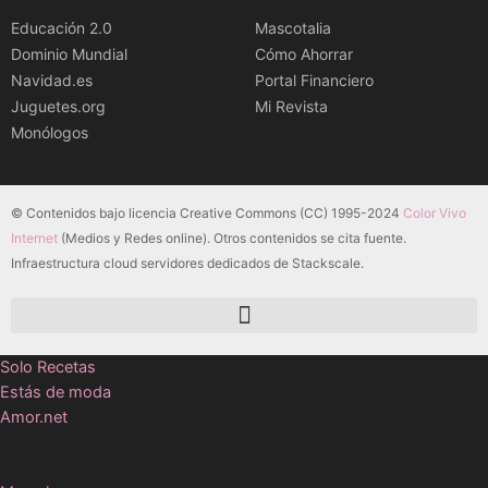
Educación 2.0
Mascotalia
Dominio Mundial
Cómo Ahorrar
Navidad.es
Portal Financiero
Juguetes.org
Mi Revista
Monólogos
© Contenidos bajo licencia Creative Commons (CC) 1995-2024
Color Vivo
Internet
(Medios y Redes online). Otros contenidos se cita fuente.
Infraestructura cloud servidores dedicados de Stackscale.
Solo Recetas
Estás de moda
Amor.net