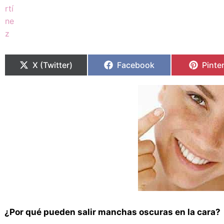
Compartir
Compartir
Compartir
Compartir
Compa
Compa
en
en
en
en
en
en
X (Twitter)
Facebook
Pinte
¿Por qué pueden salir manchas oscuras en la cara?