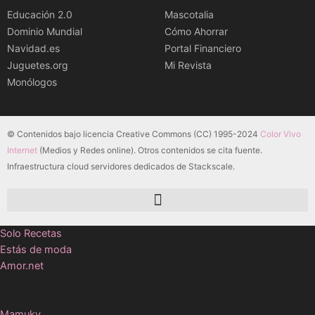
Educación 2.0
Mascotalia
Dominio Mundial
Cómo Ahorrar
Navidad.es
Portal Financiero
Juguetes.org
Mi Revista
Monólogos
© Contenidos bajo licencia Creative Commons (CC) 1995-2024
Color Vivo
Internet
(Medios y Redes online). Otros contenidos se cita fuente.
Infraestructura cloud servidores dedicados de Stackscale.
Solo Recetas
Estás de moda
Amor.net
Mamuky