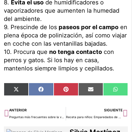
8.
Evita el uso
de humidificadores o
vaporizadores que aumenten la humedad
del ambiente.
9. Prescinde de los
paseos por el campo
en
plena época de polinización, así como viajar
en coche con las ventanillas bajadas.
10. Procura que
no tenga contacto
con
perros y gatos. Si los hay en casa,
mantenlos siempre limpios y cepillados.
Compartir
Compartir
Compartir
Compartir
Compar
X
Facebook
Pinterest
Email
Whats
en
en
en
en
en
(Twitter)
Ant
Si
ANTERIOR
SIGUIENTE
Preguntas más frecuentes sobre la varicela
Receta para niños: Emparedados de plátano