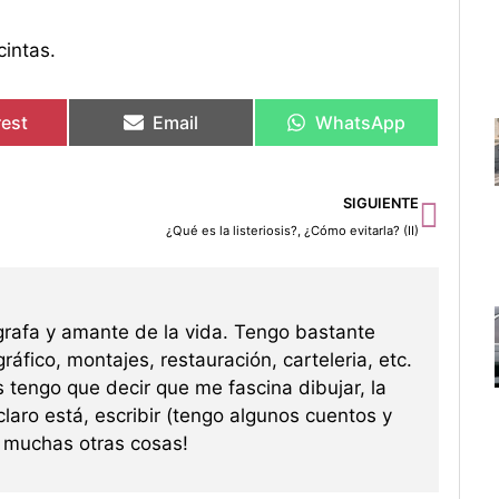
cintas.
rest
Email
WhatsApp
Sigu
SIGUIENTE
¿Qué es la listeriosis?, ¿Cómo evitarla? (II)
grafa y amante de la vida. Tengo bastante
ráfico, montajes, restauración, carteleria, etc.
s tengo que decir que me fascina dibujar, la
 claro está, escribir (tengo algunos cuentos y
re muchas otras cosas!