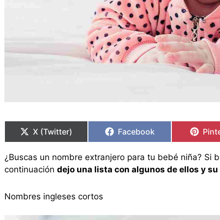
Compartir
Compartir
Compartir
Compartir
Comp
Comp
en
en
en
en
en
en
X (Twitter)
Facebook
Pint
¿Buscas un nombre extranjero para tu bebé niña? Si 
continuación
dejo una lista con algunos de ellos y su
Nombres ingleses cortos