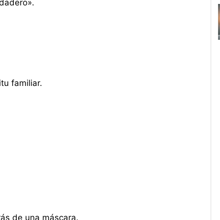
rdadero».
u familiar.
trás de una máscara.