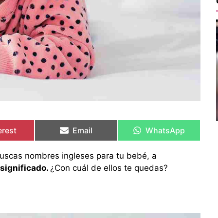
artir
artir
Compartir
Compartir
Compartir
Compartir
en
en
en
en
erest
Email
WhatsApp
buscas nombres ingleses para tu bebé, a
 significado.
¿Con cuál de ellos te quedas?