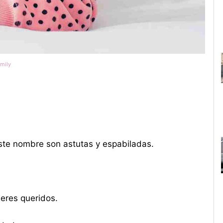
amily
 este nombre son astutas y espabiladas.
seres queridos.