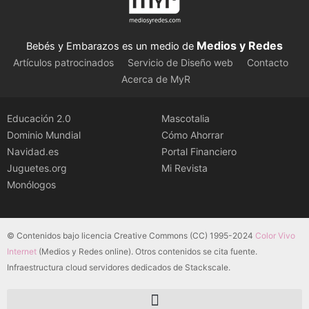
Medios y Redes
Bebés y Embarazos es un medio de
Artículos patrocinados
Servicio de Diseño web
Contacto
Acerca de MyR
Educación 2.0
Mascotalia
Dominio Mundial
Cómo Ahorrar
Navidad.es
Portal Financiero
Juguetes.org
Mi Revista
Monólogos
© Contenidos bajo licencia Creative Commons (CC) 1995-2024
Color Vivo
Internet
(Medios y Redes online). Otros contenidos se cita fuente.
Infraestructura cloud servidores dedicados de Stackscale.