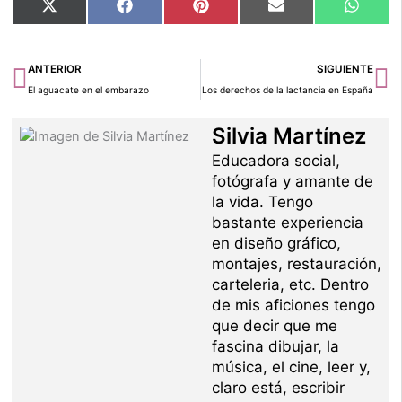
Compartir
Compartir
Compartir
Compartir
Compar
X
Facebook
Pinterest
Email
Whats
en
en
en
en
en
(Twitter)
Ant
Si
ANTERIOR
SIGUIENTE
El aguacate en el embarazo
Los derechos de la lactancia en España
Silvia Martínez
Educadora social,
fotógrafa y amante de
la vida. Tengo
bastante experiencia
en diseño gráfico,
montajes, restauración,
carteleria, etc. Dentro
de mis aficiones tengo
que decir que me
fascina dibujar, la
música, el cine, leer y,
claro está, escribir