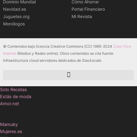
Dominio Mundial
Cómo Ahorrar
Navidad.es
Portal Financiero
Juguetes.org
Mi Revista
Monólogos
© Contenidos bajo licencia Creative Commons (CC) 1995-2024
Color Vivo
Internet
(Medios y Redes online). Otros contenidos se cita fuente.
Infraestructura cloud servidores dedicados de Stackscale.
Solo Recetas
Estás de moda
Amor.net
Mamuky
Mujeres.es