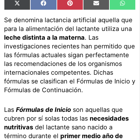
Compartir
Compartir
Compartir
Compartir
Compar
X
Facebook
Pinterest
Email
Whats
en
en
en
en
en
(Twitter)
Se denomina lactancia artificial aquella que
para la alimentación del lactante utiliza una
leche distinta a la materna
. Las
investigaciones recientes han permitido que
las fórmulas actuales sigan perfectamente
las recomendaciones de los organismos
internacionales competentes. Dichas
fórmulas se clasifican el Fórmulas de Inicio y
Fórmulas de Continuación.
Las
Fórmulas de Inicio
son aquellas que
cubren por sí solas todas las
necesidades
nutritivas
del lactante sano nacido a
término durante el
primer medio año de