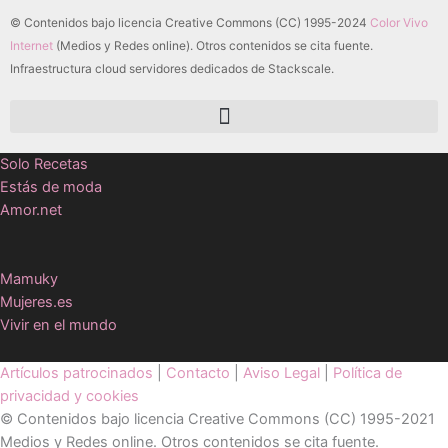
© Contenidos bajo licencia Creative Commons (CC) 1995-2024
Color Vivo
Internet
(Medios y Redes online). Otros contenidos se cita fuente.
Infraestructura cloud servidores dedicados de Stackscale.
Solo Recetas
Estás de moda
Amor.net
Mamuky
Mujeres.es
Vivir en el mundo
Artículos patrocinados
|
Contacto
|
Aviso Legal
|
Política de
privacidad y cookies
© Contenidos bajo licencia Creative Commons (CC) 1995-2021
Medios y Redes online. Otros contenidos se cita fuente.