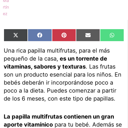
Compartir
Compartir
Compartir
Compartir
Compar
X
Facebook
Pinterest
Email
Whats
en
en
en
en
en
(Twitter)
Una rica papilla multifrutas, para el más
pequeño de la casa,
es un torrente de
vitaminas, sabores y texturas
. Las frutas
son un producto esencial para los niños. En
bebés deberán ir incorporándose poco a
poco a la dieta. Puedes comenzar a partir
de los 6 meses, con este tipo de papillas.
La papilla multifrutas contienen un gran
aporte vitamínico
para tu bebé. Además se