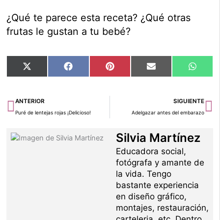
¿Qué te parece esta receta? ¿Qué otras
frutas le gustan a tu bebé?
Compartir
Compartir
Compartir
Compartir
Compar
X
Facebook
Pinterest
Email
Whats
en
en
en
en
en
(Twitter)
Ant
Si
ANTERIOR
SIGUIENTE
Puré de lentejas rojas ¡Delicioso!
Adelgazar antes del embarazo
Silvia Martínez
Educadora social,
fotógrafa y amante de
la vida. Tengo
bastante experiencia
en diseño gráfico,
montajes, restauración,
carteleria, etc. Dentro