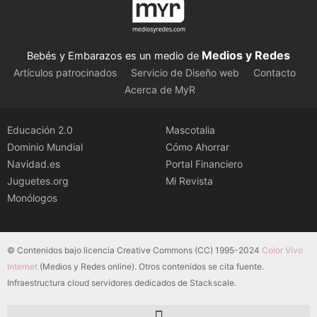
Medios y Redes
Bebés y Embarazos es un medio de
Artículos patrocinados
Servicio de Diseño web
Contacto
Acerca de MyR
Educación 2.0
Mascotalia
Dominio Mundial
Cómo Ahorrar
Navidad.es
Portal Financiero
Juguetes.org
Mi Revista
Monólogos
© Contenidos bajo licencia Creative Commons (CC) 1995-2024
Color Vivo
Internet
(Medios y Redes online). Otros contenidos se cita fuente.
Infraestructura cloud servidores dedicados de Stackscale.