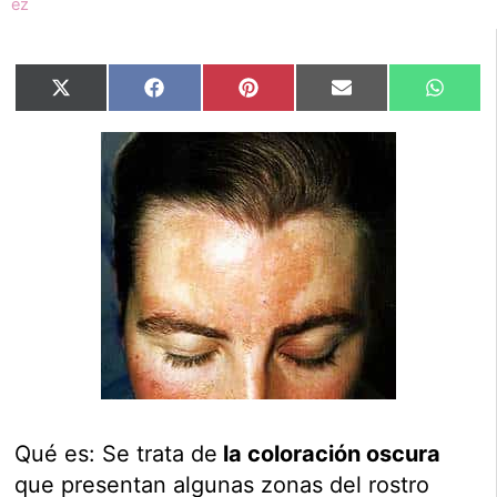
Compartir
Compartir
Compartir
Compartir
Compar
X
Facebook
Pinterest
Email
Whats
en
en
en
en
en
(Twitter)
Qué es: Se trata de
la coloración oscura
que presentan algunas zonas del rostro