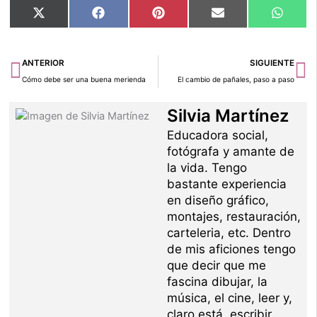
Compartir
Compartir
Compartir
Compartir
Compar
X
Facebook
Pinterest
Email
Whats
en
en
en
en
en
(Twitter)
Ant
Si
ANTERIOR
SIGUIENTE
Cómo debe ser una buena merienda
El cambio de pañales, paso a paso
Silvia Martínez
Educadora social,
fotógrafa y amante de
la vida. Tengo
bastante experiencia
en diseño gráfico,
montajes, restauración,
carteleria, etc. Dentro
de mis aficiones tengo
que decir que me
fascina dibujar, la
música, el cine, leer y,
claro está, escribir