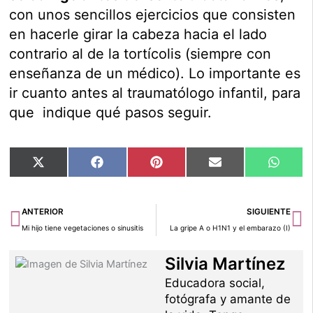
con unos sencillos ejercicios que consisten
en hacerle girar la cabeza hacia el lado
contrario al de la tortícolis (siempre con
enseñanza de un médico). Lo importante es
ir cuanto antes al traumatólogo infantil, para
que indique qué pasos seguir.
Compartir
Compartir
Compartir
Compartir
Compar
X
Facebook
Pinterest
Email
Whats
en
en
en
en
en
(Twitter)
Ant
Si
ANTERIOR
SIGUIENTE
Mi hijo tiene vegetaciones o sinusitis
La gripe A o H1N1 y el embarazo (I)
Silvia Martínez
Educadora social,
fotógrafa y amante de