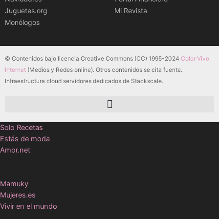
Juguetes.org
Mi Revista
Monólogos
© Contenidos bajo licencia Creative Commons (CC) 1995-2024
Color Vivo
Internet
(Medios y Redes online). Otros contenidos se cita fuente.
Infraestructura cloud servidores dedicados de Stackscale.
Solo Recetas
Estás de moda
Amor.net
Mamuky
Mujeres.es
Vivir en el mundo