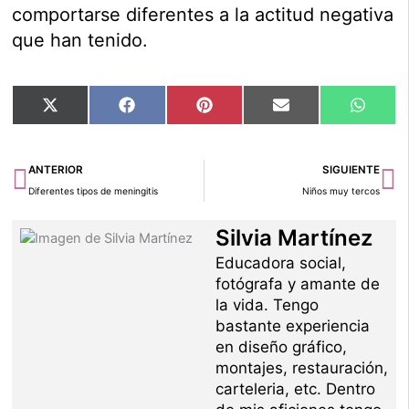
comportarse diferentes a la actitud negativa
que han tenido.
Compartir
Compartir
Compartir
Compartir
Compar
X
Facebook
Pinterest
Email
Whats
en
en
en
en
en
(Twitter)
Ant
Si
ANTERIOR
SIGUIENTE
Diferentes tipos de meningitis
Niños muy tercos
Silvia Martínez
Educadora social,
fotógrafa y amante de
la vida. Tengo
bastante experiencia
en diseño gráfico,
montajes, restauración,
carteleria, etc. Dentro