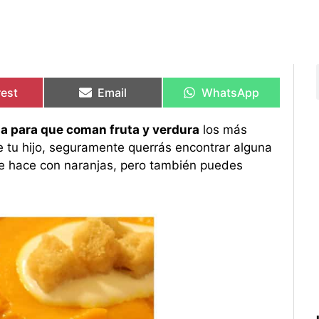
rtir
rtir
Compartir
Compartir
Compartir
Compartir
en
en
en
en
rest
Email
WhatsApp
da para que coman fruta y verdura
los más
e tu hijo, seguramente querrás encontrar alguna
 se hace con naranjas, pero también puedes