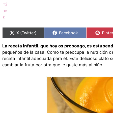
Compartir
Compartir
Compartir
Compartir
Compa
Compa
en
en
en
en
en
en
X (Twitter)
Facebook
Pinte
La receta infantil, que hoy os propongo, es estupen
pequeños de la casa. Como te preocupa la nutrición d
receta infantil adecuada para él. Este delicioso plato
cambiar la fruta por otra que le guste más al niño.