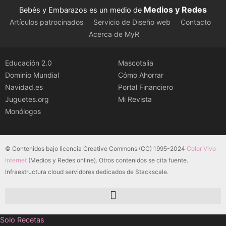
Medios y Redes
Bebés y Embarazos es un medio de
Artículos patrocinados
Servicio de Diseño web
Contacto
Acerca de MyR
Educación 2.0
Mascotalia
Dominio Mundial
Cómo Ahorrar
Navidad.es
Portal Financiero
Juguetes.org
Mi Revista
Monólogos
© Contenidos bajo licencia Creative Commons (CC) 1995-2024
Color Vivo
Internet
(Medios y Redes online). Otros contenidos se cita fuente.
Infraestructura cloud servidores dedicados de Stackscale.
Solo Recetas