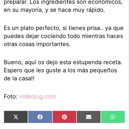
preparar. Los ingredientes son económicos,
en su mayoría, y se hace muy rápido.
Es un plato perfecto, si tienes prisa.. ya que
puedes dejar cociendo todo mientras haces
otras cosas importantes.
Bueno, aquí os dejo esta estupenda receta.
Espero que les guste a los más pequeños
de la casa!!
Foto:
videojug.com
Compartir
Compartir
Compartir
Compartir
Compar
X
Facebook
Pinterest
Email
Whats
en
en
en
en
en
(Twitter)