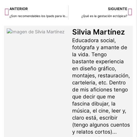
Ant
Si
ANTERIOR
SIGUIENTE
¿Son recomendables los Ipads para los niños?
¿Qué es la gestación ectópica?
Silvia Martínez
Educadora social,
fotógrafa y amante de
la vida. Tengo
bastante experiencia
en diseño gráfico,
montajes, restauración,
carteleria, etc. Dentro
de mis aficiones tengo
que decir que me
fascina dibujar, la
música, el cine, leer y,
claro está, escribir
(tengo algunos cuentos
y relatos cortos)...