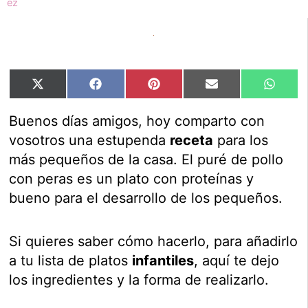
Compartir
Compartir
Compartir
Compartir
Compar
X
Facebook
Pinterest
Email
Whats
en
en
en
en
en
(Twitter)
Buenos días amigos, hoy comparto con
vosotros una estupenda
receta
para los
más pequeños de la casa. El puré de pollo
con peras es un plato con proteínas y
bueno para el desarrollo de los pequeños.
Si quieres saber cómo hacerlo, para añadirlo
a tu lista de platos
infantiles
, aquí te dejo
los ingredientes y la forma de realizarlo.