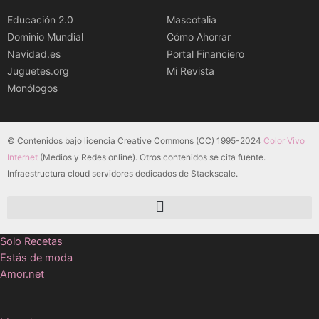
Educación 2.0
Mascotalia
Dominio Mundial
Cómo Ahorrar
Navidad.es
Portal Financiero
Juguetes.org
Mi Revista
Monólogos
© Contenidos bajo licencia Creative Commons (CC) 1995-2024
Color Vivo
Internet
(Medios y Redes online). Otros contenidos se cita fuente.
Infraestructura cloud servidores dedicados de Stackscale.
Solo Recetas
Estás de moda
Amor.net