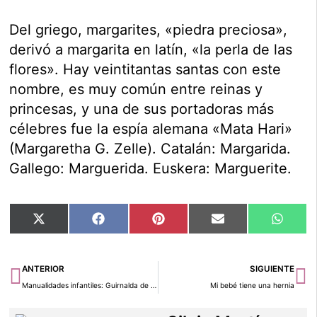
Del griego, margarites, «piedra preciosa»,
derivó a margarita en latín, «la perla de las
flores». Hay veintitantas santas con este
nombre, es muy común entre reinas y
princesas, y una de sus portadoras más
célebres fue la espía alemana «Mata Hari»
(Margaretha G. Zelle). Catalán: Margarida.
Gallego: Marguerida. Euskera: Marguerite.
Compartir
Compartir
Compartir
Compartir
Compar
X
Facebook
Pinterest
Email
Whats
en
en
en
en
en
(Twitter)
Ant
Si
ANTERIOR
SIGUIENTE
Manualidades infantiles: Guirnalda de hojas otoñales
Mi bebé tiene una hernia