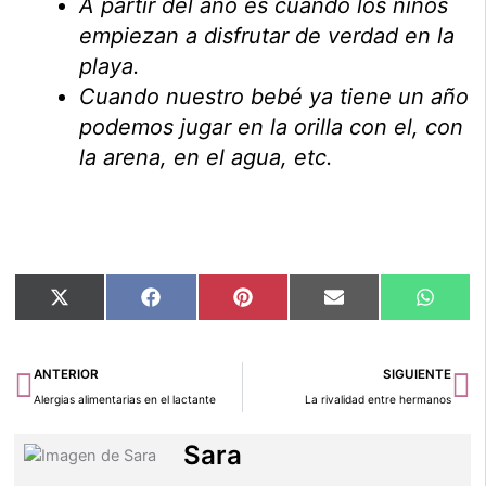
A partir del año es cuando los niños
empiezan a disfrutar de verdad en la
playa.
Cuando nuestro bebé ya tiene un año
podemos jugar en la orilla con el, con
la arena, en el agua, etc.
Compartir
Compartir
Compartir
Compartir
Compar
X
Facebook
Pinterest
Email
Whats
en
en
en
en
en
(Twitter)
Ant
Si
ANTERIOR
SIGUIENTE
Alergias alimentarias en el lactante
La rivalidad entre hermanos
Sara