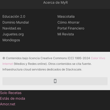
Acerca de MyR
Educación 2.0
Mascotalia
Dominio Mundial
Cómo Ahorrar
Navidad.es
Portal Financiero
Juguetes.org
Mi Revista
Monólogos
© Contenidos bajo licencia Creative Commons (CC) 1995-2024
Color Vivo
Internet
(Medios y Redes online). Otros contenidos se cita fuente.
Infraestructura cloud servidores dedicados de Stackscale.
Solo Recetas
Estás de moda
Amor.net