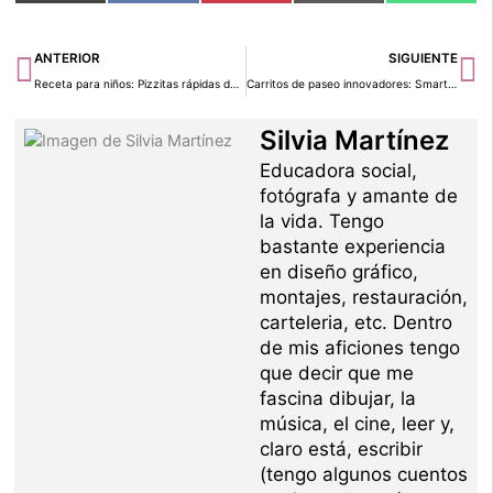
en
en
en
en
en
(Twitter)
Ant
Si
ANTERIOR
SIGUIENTE
Receta para niños: Pizzitas rápidas de pan
Carritos de paseo innovadores: SmartTrike Deluxe 3 en 1
Silvia Martínez
Educadora social,
fotógrafa y amante de
la vida. Tengo
bastante experiencia
en diseño gráfico,
montajes, restauración,
carteleria, etc. Dentro
de mis aficiones tengo
que decir que me
fascina dibujar, la
música, el cine, leer y,
claro está, escribir
(tengo algunos cuentos