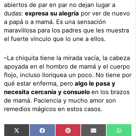
abiertos de par en par no dejan lugar a
dudas:
expresa su alegría
por ver de nuevo
a papá o a mamá. Es una sensación
maravillosa para los padres que les muestra
el fuerte vínculo que lo une a ellos.
–La chiquita tiene la mirada vacía, la cabeza
apoyada en el hombro de mamá y el cuerpo
flojo, incluso lloriquea un poco. No tiene por
qué estar enferma, pero
algo le pasa y
necesita cercanía y consuelo
en los brazos
de mamá. Paciencia y mucho amor son
remedios mágicos en estos casos.
Compartir
Compartir
Compartir
Compartir
Compar
X
Facebook
Pinterest
Email
Whats