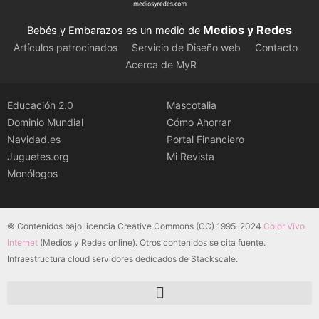
Medios y Redes
Bebés y Embarazos es un medio de
Artículos patrocinados
Servicio de Diseño web
Contacto
Acerca de MyR
Educación 2.0
Mascotalia
Dominio Mundial
Cómo Ahorrar
Navidad.es
Portal Financiero
Juguetes.org
Mi Revista
Monólogos
© Contenidos bajo licencia Creative Commons (CC) 1995-2024
Color Vivo
Internet
(Medios y Redes online). Otros contenidos se cita fuente.
Infraestructura cloud servidores dedicados de Stackscale.