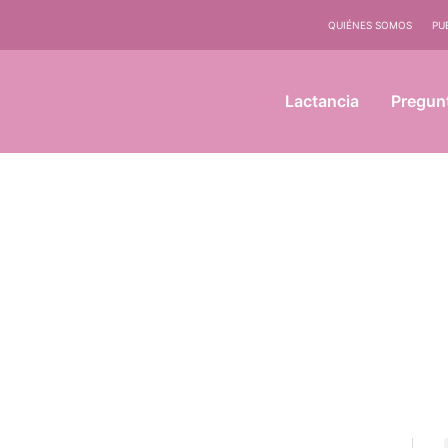
QUIÉNES SOMOS
PU
Lactancia
Pregun
Compartir
Compartir
Compartir
Compartir