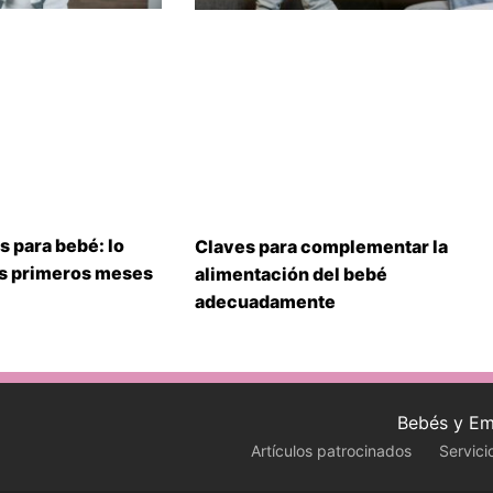
s para bebé: lo
Claves para complementar la
us primeros meses
alimentación del bebé
adecuadamente
Bebés y Em
Artículos patrocinados
Servici