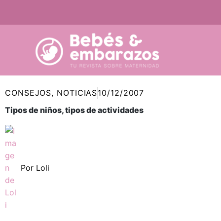
Ir
al
contenido
CONSEJOS
,
NOTICIAS
10/12/2007
Tipos de niños, tipos de actividades
Por
Loli
Compartir
Compartir
Compartir
Compartir