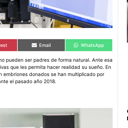
rtir
rtir
Compartir
Compartir
Compartir
Compartir
en
en
en
en
rest
Email
WhatsApp
no pueden ser padres de forma natural. Ante esa
ivas que les permita hacer realidad su sueño. En
con embriones donados se han multiplicado por
ante el pasado año 2018.