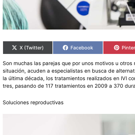
Compartir
Compartir
Compartir
Compartir
Compa
Compa
en
en
en
en
en
en
X (Twitter)
Facebook
Pinte
Son muchas las parejas que por unos motivos u otros 
situación, acuden a especialistas en busca de alternat
la última década, los tratamientos realizados en IVI 
tres, pasando de 117 tratamientos en 2009 a 370 dur
Soluciones reproductivas