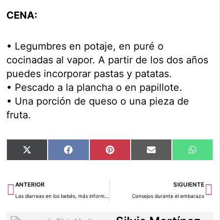
CENA:
• Legumbres en potaje, en puré o
cocinadas al vapor. A partir de los dos años
puedes incorporar pastas y patatas.
• Pescado a la plancha o en papillote.
• Una porción de queso o una pieza de
fruta.
Compartir
Compartir
Compartir
Compartir
Compar
X
Facebook
Pinterest
Email
Whats
en
en
en
en
en
(Twitter)
Ant
Si
ANTERIOR
SIGUIENTE
Las diarreas en los bebés, más información
Consejos durante el embarazo