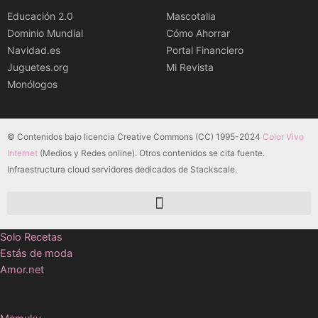
Educación 2.0
Mascotalia
Dominio Mundial
Cómo Ahorrar
Navidad.es
Portal Financiero
Juguetes.org
Mi Revista
Monólogos
© Contenidos bajo licencia Creative Commons (CC) 1995-2024
Color Vivo
Internet
(Medios y Redes online). Otros contenidos se cita fuente.
Infraestructura cloud servidores dedicados de Stackscale.
Solo Recetas
Estás de moda
Amor.net