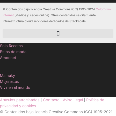
© Contenidos bajo licencia Creative Commons (CC) 1995-2024
Color Vivo
Internet
(Medios y Redes online). Otros contenidos se cita fuente.
Infraestructura cloud servidores dedicados de Stackscale.
Solo Recetas
Estás de moda
Amor.net
Mamuky
Mujeres.es
Vivir en el mundo
Artículos patrocinados
|
Contacto
|
Aviso Legal
|
Política de
privacidad y cookies
© Contenidos bajo licencia Creative Commons (CC) 1995-2021