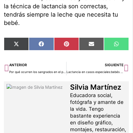
la técnica de lactancia son correctas,
tendrás siempre la leche que necesita tu
bebé.
Compartir
Compartir
Compartir
Compartir
Compar
X
Facebook
Pinterest
Email
Whats
en
en
en
en
en
(Twitter)
Ant
Si
ANTERIOR
SIGUIENTE
Por qué ocurren los sangrados en el primer trimestre
Lactancia en casos especiales:bebés prematuros y cesáreas
Silvia Martínez
Educadora social,
fotógrafa y amante de
la vida. Tengo
bastante experiencia
en diseño gráfico,
montajes, restauración,