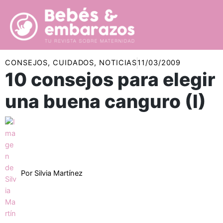
Ir
al
contenido
CONSEJOS
,
CUIDADOS
,
NOTICIAS
11/03/2009
10 consejos para elegir
una buena canguro (I)
Por
Silvia Martínez