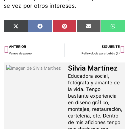
se vea por otros intereses.
Compartir
Compartir
Compartir
Compartir
Compar
X
Facebook
Pinterest
Email
Whats
en
en
en
en
en
(Twitter)
Ant
Si
ANTERIOR
SIGUIENTE
Vamos de paseo
Reflexología para bebés (II)
Silvia Martínez
Educadora social,
fotógrafa y amante de
la vida. Tengo
bastante experiencia
en diseño gráfico,
montajes, restauración,
carteleria, etc. Dentro
de mis aficiones tengo