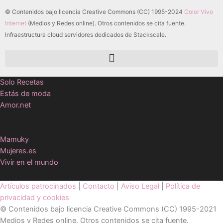
© Contenidos bajo licencia Creative Commons (CC) 1995-2024
Color Vivo
Internet
(Medios y Redes online). Otros contenidos se cita fuente.
Infraestructura cloud servidores dedicados de Stackscale.
Solo Recetas
Estás de moda
Amor.net
Mamuky
Mujeres.es
Vivir en el mundo
Artículos patrocinados
|
Contacto
|
Aviso Legal
|
Política de
privacidad y cookies
© Contenidos bajo licencia Creative Commons (CC) 1995-2021
Medios y Redes online. Otros contenidos se cita fuente.