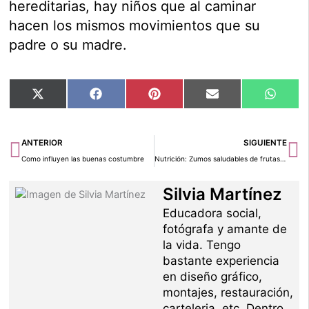
hereditarias, hay niños que al caminar
hacen los mismos movimientos que su
padre o su madre.
Compartir
Compartir
Compartir
Compartir
Compar
X
Facebook
Pinterest
Email
Whats
en
en
en
en
en
(Twitter)
Ant
Si
ANTERIOR
SIGUIENTE
Como influyen las buenas costumbre
Nutrición: Zumos saludables de frutas y plantas
Silvia Martínez
Educadora social,
fotógrafa y amante de
la vida. Tengo
bastante experiencia
en diseño gráfico,
montajes, restauración,
carteleria, etc. Dentro