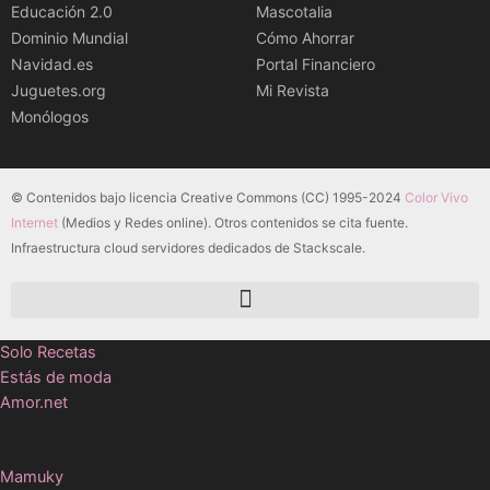
Educación 2.0
Mascotalia
Dominio Mundial
Cómo Ahorrar
Navidad.es
Portal Financiero
Juguetes.org
Mi Revista
Monólogos
© Contenidos bajo licencia Creative Commons (CC) 1995-2024
Color Vivo
Internet
(Medios y Redes online). Otros contenidos se cita fuente.
Infraestructura cloud servidores dedicados de Stackscale.
Solo Recetas
Estás de moda
Amor.net
Mamuky