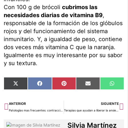
Con 100 g de brócoli
cubrimos las
necesidades diarias de vitamina B9
,
responsable de la formación de los glóbulos
rojos y del funcionamiento del sistema
inmunitario. Y, a igualdad de peso, contiene
dos veces más vitamina C que la naranja.
Igualmente es muy interesante por su sabor
y su textura.
Compartir
Compartir
Compartir
Compartir
Compar
X
Facebook
Pinterest
Email
Whats
en
en
en
en
en
(Twitter)
Ant
Si
ANTERIOR
SIGUIENTE
Patologías mas frecuentes: contracciones prematuras
Terapias que ayudan a liberar la ansiedad
Silvia Martínez