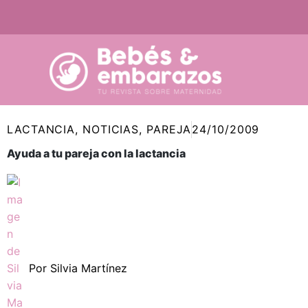
Ir
al
contenido
LACTANCIA
,
NOTICIAS
,
PAREJA
24/10/2009
Ayuda a tu pareja con la lactancia
Por
Silvia Martínez