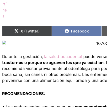
Compartir
Compartir
Compartir
Compartir
en
en
en
en
X (Twitter)
Facebook
Durante la gestación,
la salud bucodental
puede verse
trastornos o porque se agraven los que ya existían
.
recomienda visitar previamente al odontólogo para pode
boca sana, sin caries ni otros problemas. Las enferm
prevenirse con una alimentación equilibrada y una ad
RECOMENDACIONES:
• Las embarazadas suelen tener una
mayor apetencia