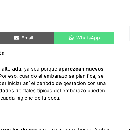
Compartir
Compartir
Compartir
Compartir
en
en
en
en
Email
WhatsApp
 alterada, ya sea porque
aparezcan nuevos
 Por eso, cuando el embarazo se planifica, se
r iniciar así el período de gestación con una
edades dentales típicas del embarazo pueden
ecuada higiene de la boca.
 por los dulces
y por picar entre horas. Ambas