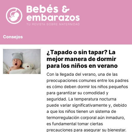
Ir
al
contenido
Consejos
¿Tapado o sin tapar? La
Página
Página
Página
Página
Página
mejor manera de dormir
para los niños en verano
Con la llegada del verano, una de las
preocupaciones comunes entre los padres
es cómo deben dormir los niños pequeños
para garantizar su comodidad y
seguridad. La temperatura nocturna
puede variar significativamente y, debido
a que los niños tienen un sistema de
termorregulación corporal aún inmaduro,
es fundamental tomar ciertas
precauciones para asegurar su bienestar.