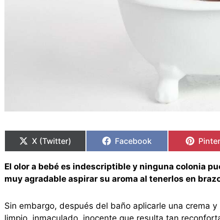
Compartir
Compartir
Compartir
Compartir
Compa
Compa
en
en
en
en
en
en
X (Twitter)
Facebook
Pinte
El olor a bebé es indescriptible y ninguna colonia 
muy agradable aspirar su aroma al tenerlos en braz
Sin embargo, después del baño aplicarle una crema y 
limpio, inmaculado, inocente que resulta tan reconfort