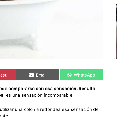
rtir
rtir
Compartir
Compartir
Compartir
Compartir
en
en
en
en
rest
Email
WhatsApp
puede compararse con esa sensación. Resulta
os
, es una sensación incomparable.
utilizar una colonia redondea esa sensación de
ante.