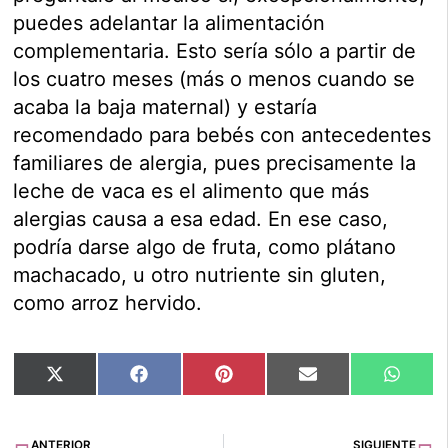
puedes adelantar la alimentación
complementaria. Esto sería sólo a partir de
los cuatro meses (más o menos cuando se
acaba la baja maternal) y estaría
recomendado para bebés con antecedentes
familiares de alergia, pues precisamente la
leche de vaca es el alimento que más
alergias causa a esa edad. En ese caso,
podría darse algo de fruta, como plátano
machacado, u otro nutriente sin gluten,
como arroz hervido.
Compartir
Compartir
Compartir
Compartir
Compar
X
Facebook
Pinterest
Email
Whats
en
en
en
en
en
(Twitter)
Ant
Si
ANTERIOR
SIGUIENTE