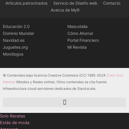
Artículos patrocinados
Servicio de Diseño web
Contacto
Acerca de MyR
Educación 2.0
Mascotalia
Dominio Mundial
Cómo Ahorrar
Navidad.es
Portal Financiero
Juguetes.org
Mi Revista
Monólogos
© Contenidos bajo licencia Creative Commons (CC) 1995-2024
Color Vivo
Internet
(Medios y Redes online). Otros contenidos se cita fuente.
Infraestructura cloud servidores dedicados de Stackscale.
Solo Recetas
Estás de moda