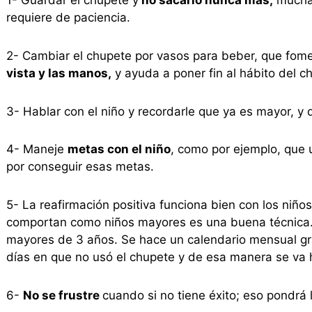
1- Guardar el chupete y
no sacarlo nunca más,
muchas
requiere de paciencia.
2- Cambiar el chupete por vasos para beber, que fome
vista y las manos,
y ayuda a poner fin al hábito del c
3- Hablar con el niño y recordarle que ya es mayor, y
4- Maneje
metas con el niño
, como por ejemplo, que 
por conseguir esas metas.
5- La reafirmación positiva funciona bien con los niñ
comportan como niños mayores es una buena técnica
mayores de 3 años. Se hace un calendario mensual gra
días en que no usó el chupete y de esa manera se va 
6-
No se frustre
cuando si no tiene éxito; eso pondrá l