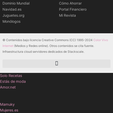
Dominio Mundial
Cómo Ahorrar
Navidad.es
Portal Financiero
Juguetes.org
Mi Revista
Monólogos
© Contenidos bajo licencia Creative Commons (CC) 1995-2024
Color Vivo
Internet
(Medios y Redes online). Otros contenidos se cita fuente.
Infraestructura cloud servidores dedicados de Stackscale.
Solo Recetas
Estás de moda
Amor.net
Mamuky
Mujeres.es