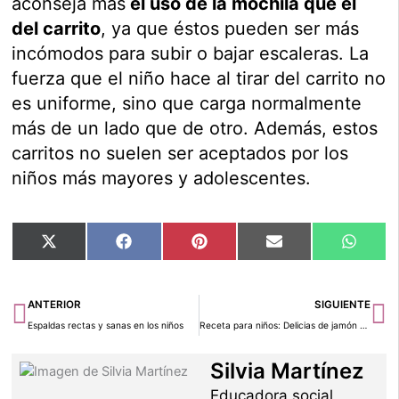
aconseja más
el uso de la mochila que el
del carrito
, ya que éstos pueden ser más
incómodos para subir o bajar escaleras. La
fuerza que el niño hace al tirar del carrito no
es uniforme, sino que carga normalmente
más de un lado que de otro. Además, estos
carritos no suelen ser aceptados por los
niños más mayores y adolescentes.
Compartir
Compartir
Compartir
Compartir
Compar
X
Facebook
Pinterest
Email
Whats
en
en
en
en
en
(Twitter)
Ant
Si
ANTERIOR
SIGUIENTE
Espaldas rectas y sanas en los niños
Receta para niños: Delicias de jamón y queso con ensalada
Silvia Martínez
Educadora social,