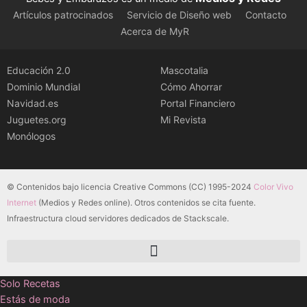
Artículos patrocinados
Servicio de Diseño web
Contacto
Acerca de MyR
Educación 2.0
Mascotalia
Dominio Mundial
Cómo Ahorrar
Navidad.es
Portal Financiero
Juguetes.org
Mi Revista
Monólogos
© Contenidos bajo licencia Creative Commons (CC) 1995-2024
Color Vivo
Internet
(Medios y Redes online). Otros contenidos se cita fuente.
Infraestructura cloud servidores dedicados de Stackscale.
Solo Recetas
Estás de moda