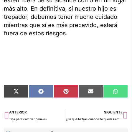
estén fuera de su alcance como en un lugar
más alto. En definitiva, si nuestro hijo es
trepador, debemos tener mucho cuidado
mientras que si es más precavido, estará
fuera de estos riesgos.
Compartir
Compartir
Compartir
Compartir
Compar
X
Facebook
Pinterest
Email
Whats
en
en
en
en
en
(Twitter)
Ant
Si
ANTERIOR
SIGUIENTE
Tips para cambiar pañales
¿En qué te fijas cuando te quedas embarazada?